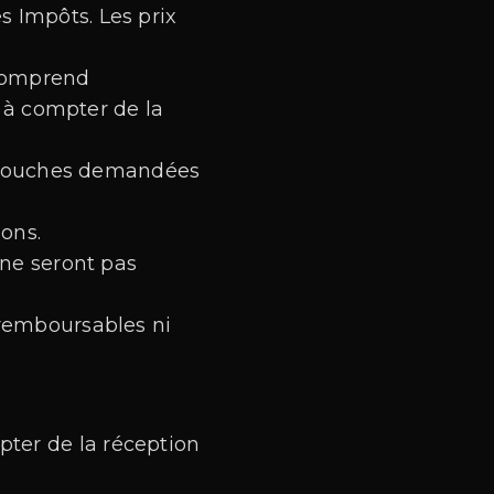
s Impôts. Les prix
 comprend
s à compter de la
 retouches demandées
ions.
 ne seront pas
 remboursables ni
mpter de la réception