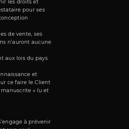
r les droits et
estataire pour ses
 conception
les de vente, ses
ions n’auront aucune
nt aux lois du pays
connaissance et
r ce faire le Client
n manuscrite
« lu et
 s’engage à prévenir