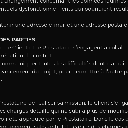
out changement concernant les données fournies e
ntuels dysfonctionnements qui pourraient résult
ntenir une adresse e-mail et une adresse postale 
DES PARTIES
, le Client et le Prestataire s’engagent à collab
xécution du contrat.
ommuniquer toutes les difficultés dont il aurait
avancement du projet, pour permettre à l’autre p
s.
estataire de réaliser sa mission, le Client s’enga
des charges détaillé qui ne subira plus de modific
voir été approuvé par le Prestataire. Dans le cas
emaniement substantiel du cahier des charges ini