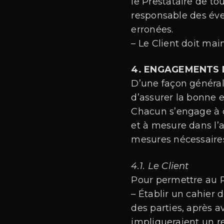
le Prestataire de t
responsable des éve
erronées.
– Le Client doit mai
4. ENGAGEMENTS 
D’une façon générale
d’assurer la bonne e
Chacun s’engage à c
et à mesure dans l’
mesures nécessaire
4.1. Le Client
Pour permettre au Pr
– Établir un cahier 
des parties, après a
impliqueraient un r