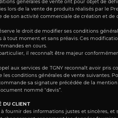
itions générales de vente ont pour objet de défini
ies lors de la vente de produits réalisés par le Pr
re de son activité commerciale de création et de
réserve le droit de modifier ses conditions généra
ifs à tout moment et sans préavis. Ces modificat
commandes en cours.
n particulier, il reconnaît être majeur conforméme
appel aux services de TGNY reconnaît avoir pris 
 les conditions générales de vente suivantes. Pou
a commande sa signature précédée de la mentio
document nommé “devis”.
É DU CLIENT
 à fournir des informations justes et sincères, et