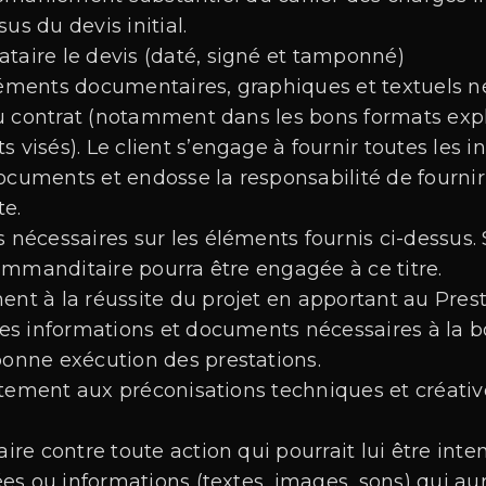
us du devis initial.
ataire le devis (daté, signé et tamponné)
éléments documentaires, graphiques et textuels né
u contrat (notamment dans les bons formats expl
s visés). Le client s’engage à fournir toutes les 
documents et endosse la responsabilité de fourni
te.
s nécessaires sur les éléments fournis ci-dessus. 
ommanditaire pourra être engagée à ce titre.
ent à la réussite du projet en apportant au Prest
s les informations et documents nécessaires à la
bonne exécution des prestations.
tement aux préconisations techniques et créative
aire contre toute action qui pourrait lui être inte
s ou informations (textes, images, sons) qui aur