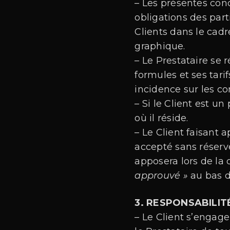
– Les présentes cond
obligations des part
Clients dans le cad
graphique.
– Le Prestataire se 
formules et ses tar
incidence sur les 
– Si le Client est u
où il réside.
– Le Client faisant 
accepté sans réserve
apposera lors de l
approuvé »
au bas 
3. RESPONSABILIT
– Le Client s’engage