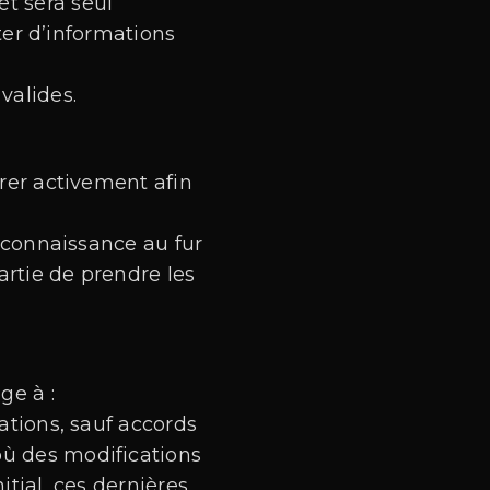
t sera seul
er d’informations
valides.
orer activement afin
 connaissance au fur
artie de prendre les
ge à :
ations, sauf accords
 où des modifications
tial, ces dernières